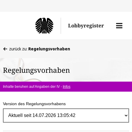
Direk
zum
Men
Lobbyregister
Inhal
öffne
Sie
zurück zu:
Regelungsvorhaben
befinden
sich
Regelungsvorhaben
hier:
Inhalte beruhen auf Angaben der IV -
Infos
Version des Regelungsvorhabens