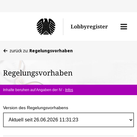
Direk
zum
Men
Lobbyregister
Inhal
öffne
Sie
zurück zu:
Regelungsvorhaben
befinden
sich
Regelungsvorhaben
hier:
Inhalte beruhen auf Angaben der IV -
Infos
Version des Regelungsvorhabens