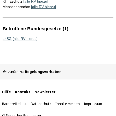
Klimaschutz
[alle RV hierzu]
Menschenrechte
[alle RV hierzu]
Betroffene Bundesgesetze (1)
LkSG
[alle RV hierzu]
Sie
zurück zu:
Regelungsvorhaben
befinden
sich
hier:
Interne
Hilfe
Kontakt
Newsletter
Links
Barrierefreiheit
Datenschutz
Inhalte melden
Impressum
© Deutscher Bundestag