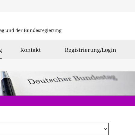
Direkt
zum
ag und der Bundesregierung
Inhalt
ausgewählt
g
Kontakt
Registrierung/Login