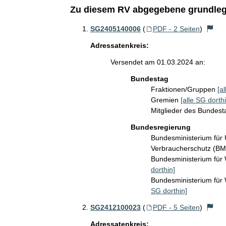
Zu diesem RV abgegebene grundleg
SG2405140006
(
PDF - 2 Seiten
)
Adressatenkreis:
Versendet am 01.03.2024 an:
Bundestag
Fraktionen/Gruppen
[a
Gremien
[alle SG dorthi
Mitglieder des Bundes
Bundesregierung
Bundesministerium für 
Verbraucherschutz (B
Bundesministerium für
dorthin]
Bundesministerium fü
SG dorthin]
SG2412100023
(
PDF - 5 Seiten
)
Adressatenkreis: