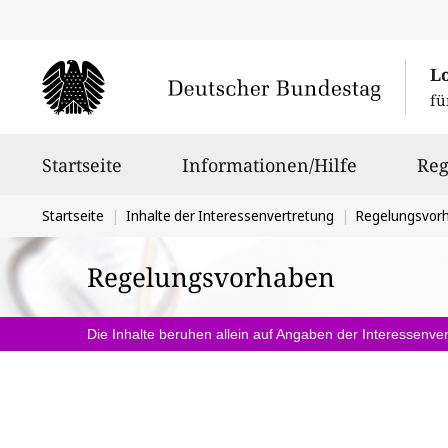
L
fü
Hauptnavigation
Startseite
Informationen/Hilfe
Reg
Sie
Startseite
Inhalte der Interessenvertretung
Regelungsvor
befinden
Regelungsvorhaben
sich
hier:
Die Inhalte beruhen allein auf Angaben der Interessenver