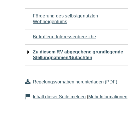
Navigation
Förderung des selbstgenutzten
Wohneigentums
für
Betroffene Interessenbereiche
den
Zu diesem RV abgegebene grundlegende
Seiteninhalt
Stellungnahmen/Gutachten
Regelungsvorhaben herunterladen (PDF)
Inhalt dieser Seite melden
(
Mehr Informationen