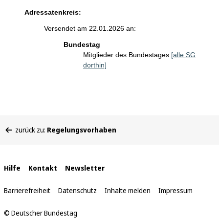
Adressatenkreis:
Versendet am 22.01.2026 an:
Bundestag
Mitglieder des Bundestages
[alle SG
dorthin]
Sie
zurück zu:
Regelungsvorhaben
befinden
sich
hier:
Interne
Hilfe
Kontakt
Newsletter
Links
Barrierefreiheit
Datenschutz
Inhalte melden
Impressum
© Deutscher Bundestag