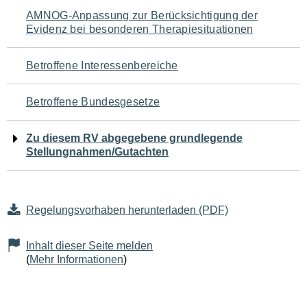
Navigation
AMNOG-Anpassung zur Berücksichtigung der
Evidenz bei besonderen Therapiesituationen
für
den
Betroffene Interessenbereiche
Seiteninhalt
Betroffene Bundesgesetze
Zu diesem RV abgegebene grundlegende
Stellungnahmen/Gutachten
Regelungsvorhaben herunterladen (PDF)
Inhalt dieser Seite melden
(
Mehr Informationen
)