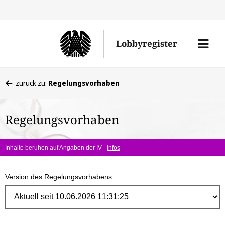
Direk
zum
Men
Lobbyregister
Inhal
öffne
Sie
zurück zu:
Regelungsvorhaben
befinden
sich
Regelungsvorhaben
hier:
Inhalte beruhen auf Angaben der IV -
Infos
Version des Regelungsvorhabens