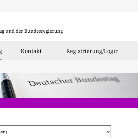
Direkt
zum
ag und der Bundesregierung
Inhalt
ausgewählt
g
Kontakt
Registrierung/Login