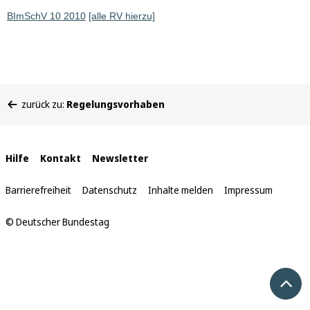
BImSchV 10 2010
[alle RV hierzu]
Sie
zurück zu:
Regelungsvorhaben
befinden
sich
hier:
Interne
Hilfe
Kontakt
Newsletter
Links
Barrierefreiheit
Datenschutz
Inhalte melden
Impressum
© Deutscher Bundestag
Nach