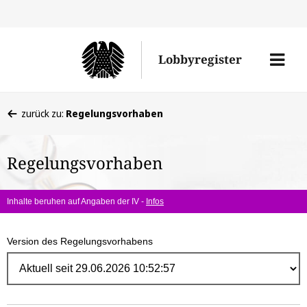
Direk
zum
Men
Lobbyregister
Inhal
öffne
Sie
zurück zu:
Regelungsvorhaben
befinden
sich
Regelungsvorhaben
hier:
Inhalte beruhen auf Angaben der IV -
Infos
Version des Regelungsvorhabens