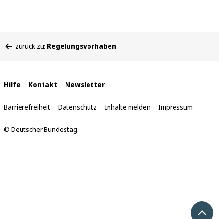
Sie
zurück zu:
Regelungsvorhaben
befinden
sich
hier:
Interne
Hilfe
Kontakt
Newsletter
Links
Barrierefreiheit
Datenschutz
Inhalte melden
Impressum
© Deutscher Bundestag
Nach