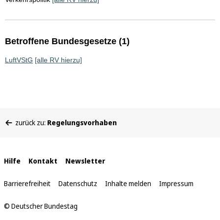
Betroffene Bundesgesetze (1)
LuftVStG
[alle RV hierzu]
Sie
zurück zu:
Regelungsvorhaben
befinden
sich
hier:
Interne
Hilfe
Kontakt
Newsletter
Links
Barrierefreiheit
Datenschutz
Inhalte melden
Impressum
© Deutscher Bundestag