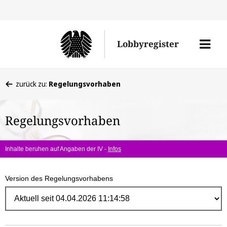
Direk
zum
Men
Lobbyregister
Inhal
öffne
Sie
zurück zu:
Regelungsvorhaben
befinden
sich
Regelungsvorhaben
hier:
Inhalte beruhen auf Angaben der IV -
Infos
Version des Regelungsvorhabens