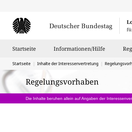
L
fü
Hauptnavigation
Startseite
Informationen/Hilfe
Reg
Sie
Startseite
Inhalte der Interessenvertretung
Regelungsvor
befinden
Regelungsvorhaben
sich
hier:
Die Inhalte beruhen allein auf Angaben der Interessenver