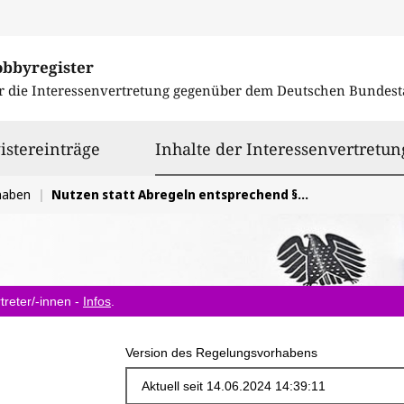
obbyregister
r die Interessenvertretung gegenüber dem
Deutschen Bundest
istereinträge
Inhalte der Interessenvertretun
haben
Nutzen statt Abregeln entsprechend §13 Abs. 6b EnWG (alte Fassung) bzw. §13k EnWG
treter/-innen -
Infos
.
Version des Regelungsvorhabens