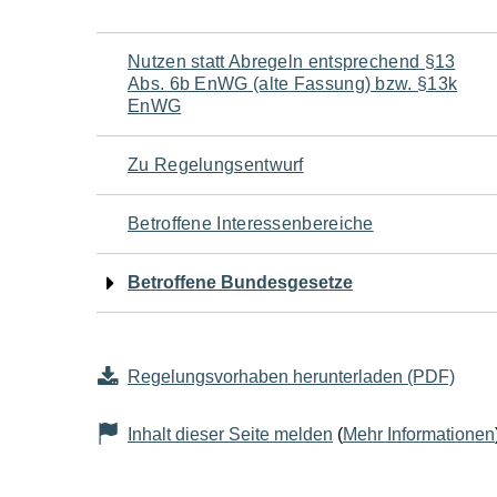
Navigation
Nutzen statt Abregeln entsprechend §13
Abs. 6b EnWG (alte Fassung) bzw. §13k
für
EnWG
den
Zu Regelungsentwurf
Seiteninhalt
Betroffene Interessenbereiche
Betroffene Bundesgesetze
Regelungsvorhaben herunterladen (PDF)
Inhalt dieser Seite melden
(
Mehr Informationen