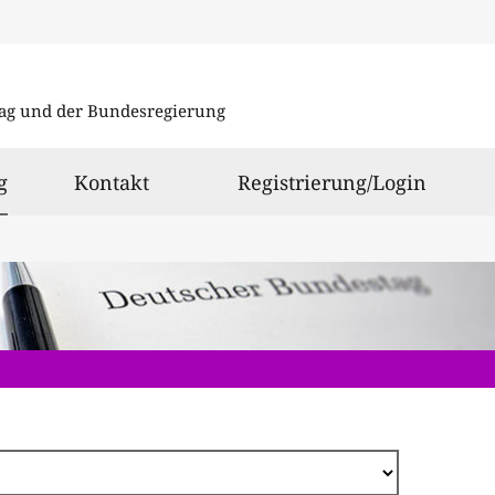
Direkt
zum
ag und der Bundesregierung
Inhalt
ausgewählt
g
Kontakt
Registrierung/Login