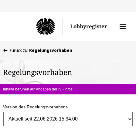
Direk
zum
Men
Lobbyregister
Inhal
öffne
Sie
zurück zu:
Regelungsvorhaben
befinden
sich
Regelungsvorhaben
hier:
Inhalte beruhen auf Angaben der IV -
Infos
Version des Regelungsvorhabens