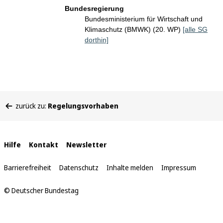
Bundesregierung
Bundesministerium für Wirtschaft und
Klimaschutz (BMWK) (20. WP)
[alle SG
dorthin]
Sie
zurück zu:
Regelungsvorhaben
befinden
sich
hier:
Interne
Hilfe
Kontakt
Newsletter
Links
Barrierefreiheit
Datenschutz
Inhalte melden
Impressum
© Deutscher Bundestag