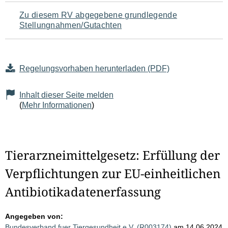
Zu diesem RV abgegebene grundlegende
Stellungnahmen/Gutachten
Regelungsvorhaben herunterladen (PDF)
Inhalt dieser Seite melden
(
Mehr Informationen
)
Tierarzneimittelgesetz: Erfüllung der
Verpflichtungen zur EU-einheitlichen
Antibiotikadatenerfassung
Angegeben von:
Bundesverband fuer Tiergesundheit e.V. (R003174)
am 14.06.2024