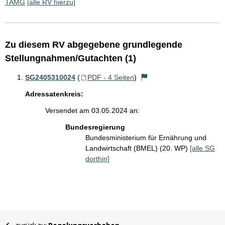
TAMG
[alle RV hierzu]
Zu diesem RV abgegebene grundlegende
Stellungnahmen/Gutachten (1)
SG2405310024
(
PDF - 4 Seiten
)
Adressatenkreis:
Versendet am 03.05.2024 an:
Bundesregierung
Bundesministerium für Ernährung und
Landwirtschaft (BMEL) (20. WP)
[alle SG
dorthin]
Sie