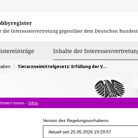
obbyregister
r die Interessenvertretung gegenüber dem
Deutschen Bundest
istereinträge
Inhalte der Interessenvertretun
haben
Tierarzneimittelgesetz: Erfüllung der Verpflichtungen zur EU-einheitlichen Antibiotikadatenerfassung
treter/-innen -
Infos
.
Version des Regelungsvorhabens