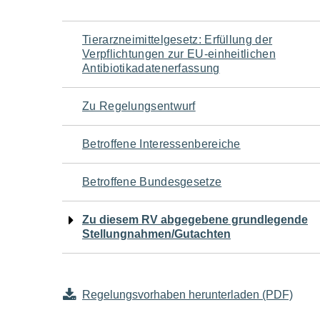
Navigation
Tierarzneimittelgesetz: Erfüllung der
Verpflichtungen zur EU-einheitlichen
für
Antibiotikadatenerfassung
den
Zu Regelungsentwurf
Seiteninhalt
Betroffene Interessenbereiche
Betroffene Bundesgesetze
Zu diesem RV abgegebene grundlegende
Stellungnahmen/Gutachten
Regelungsvorhaben herunterladen (PDF)