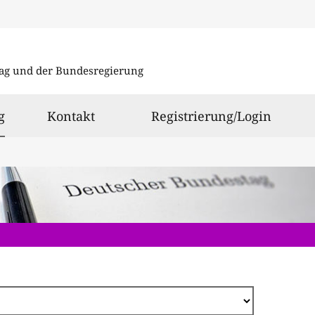
Direkt
zum
ag und der Bundesregierung
Inhalt
ausgewählt
g
Kontakt
Registrierung/Login