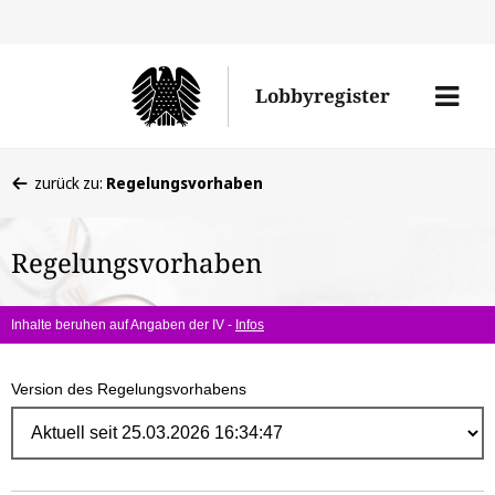
Direk
zum
Men
Lobbyregister
Inhal
öffne
Sie
zurück zu:
Regelungsvorhaben
befinden
sich
Regelungsvorhaben
hier:
Inhalte beruhen auf Angaben der IV -
Infos
Version des Regelungsvorhabens