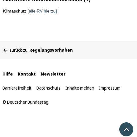
Klimaschutz
[alle RV hierzu]
Sie
zurück zu:
Regelungsvorhaben
befinden
sich
hier:
Interne
Hilfe
Kontakt
Newsletter
Links
Barrierefreiheit
Datenschutz
Inhalte melden
Impressum
© Deutscher Bundestag
Nach