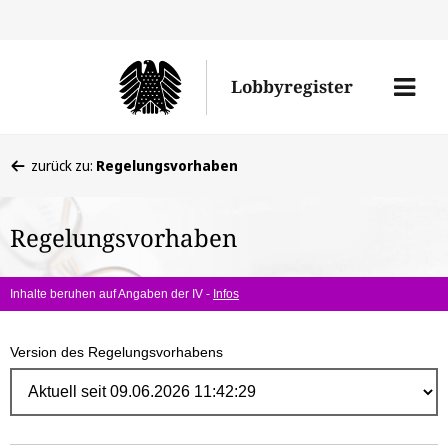
Direk
zum
Men
Lobbyregister
Inhal
öffne
Sie
zurück zu:
Regelungsvorhaben
befinden
sich
Regelungsvorhaben
hier:
Inhalte beruhen auf Angaben der IV -
Infos
Version des Regelungsvorhabens