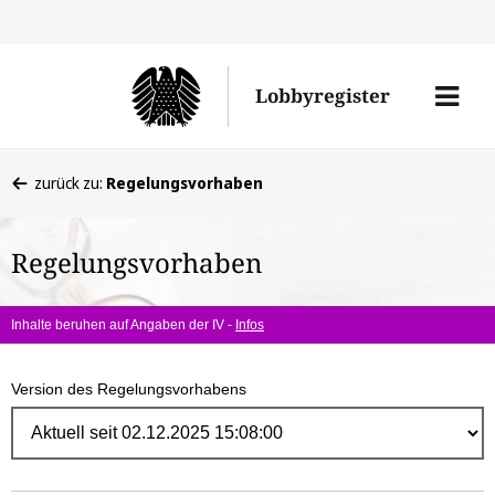
Direk
zum
Men
Lobbyregister
Inhal
öffne
Sie
zurück zu:
Regelungsvorhaben
befinden
sich
Regelungsvorhaben
hier:
Inhalte beruhen auf Angaben der IV -
Infos
Version des Regelungsvorhabens