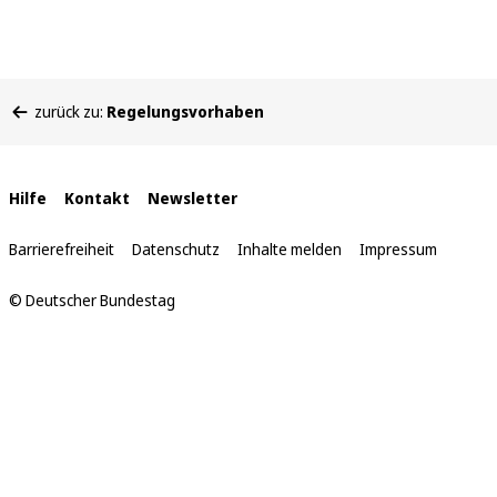
Sie
zurück zu:
Regelungsvorhaben
befinden
sich
hier:
Interne
Hilfe
Kontakt
Newsletter
Links
Barrierefreiheit
Datenschutz
Inhalte melden
Impressum
© Deutscher Bundestag