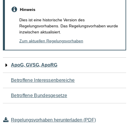
Hinweis
Dies ist eine historische Version des
Regelungsvorhabens. Das Regelungsvorhaben wurde
inzwischen aktualisiert.
Zum aktuellen Regelungsvorhaben
Navigation
ApoG, GVSG, ApoRG
für
Betroffene Interessenbereiche
den
Betroffene Bundesgesetze
Seiteninhalt
Regelungsvorhaben herunterladen (PDF)