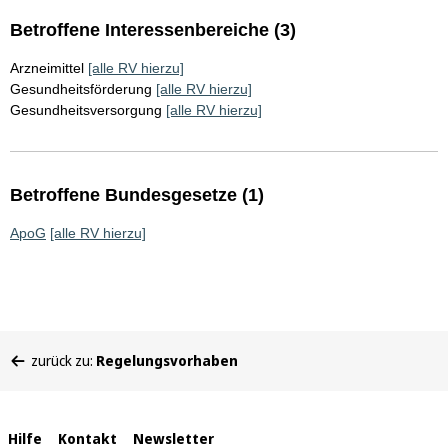
Betroffene Interessenbereiche (3)
Arzneimittel
[alle RV hierzu]
Gesundheitsförderung
[alle RV hierzu]
Gesundheitsversorgung
[alle RV hierzu]
Betroffene Bundesgesetze (1)
ApoG
[alle RV hierzu]
Sie
zurück zu:
Regelungsvorhaben
befinden
sich
hier:
Interne
Hilfe
Kontakt
Newsletter