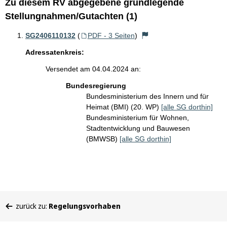
Zu diesem RV abgegebene grundlegende
Stellungnahmen/Gutachten (1)
SG2406110132
(
PDF - 3 Seiten
)
Adressatenkreis:
Versendet am 04.04.2024 an:
Bundesregierung
Bundesministerium des Innern und für
Heimat (BMI) (20. WP)
[alle SG dorthin]
Bundesministerium für Wohnen,
Stadtentwicklung und Bauwesen
(BMWSB)
[alle SG dorthin]
Sie
zurück zu:
Regelungsvorhaben
befinden
sich