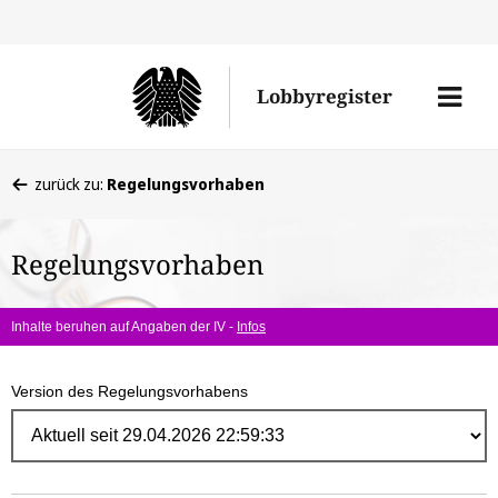
Direk
zum
Men
Lobbyregister
Inhal
öffne
Sie
zurück zu:
Regelungsvorhaben
befinden
sich
Regelungsvorhaben
hier:
Inhalte beruhen auf Angaben der IV -
Infos
Version des Regelungsvorhabens