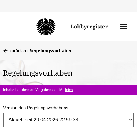
Direk
zum
Men
Lobbyregister
Inhal
öffne
Sie
zurück zu:
Regelungsvorhaben
befinden
sich
Regelungsvorhaben
hier:
Inhalte beruhen auf Angaben der IV -
Infos
Version des Regelungsvorhabens