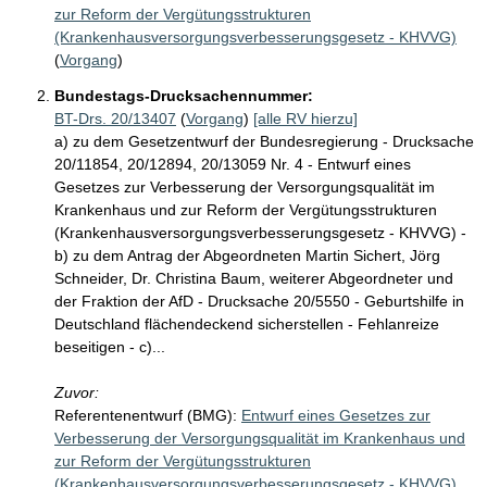
zur Reform der Vergütungsstrukturen
(Krankenhausversorgungsverbesserungsgesetz - KHVVG)
(
Vorgang
)
Bundestags-Drucksachennummer:
BT-Drs. 20/13407
(
Vorgang
)
[alle RV hierzu]
a) zu dem Gesetzentwurf der Bundesregierung - Drucksache
20/11854, 20/12894, 20/13059 Nr. 4 - Entwurf eines
Gesetzes zur Verbesserung der Versorgungsqualität im
Krankenhaus und zur Reform der Vergütungsstrukturen
(Krankenhausversorgungsverbesserungsgesetz - KHVVG) -
b) zu dem Antrag der Abgeordneten Martin Sichert, Jörg
Schneider, Dr. Christina Baum, weiterer Abgeordneter und
der Fraktion der AfD - Drucksache 20/5550 - Geburtshilfe in
Deutschland flächendeckend sicherstellen - Fehlanreize
beseitigen - c)...
Zuvor:
Referentenentwurf (BMG):
Entwurf eines Gesetzes zur
Verbesserung der Versorgungsqualität im Krankenhaus und
zur Reform der Vergütungsstrukturen
(Krankenhausversorgungsverbesserungsgesetz - KHVVG)