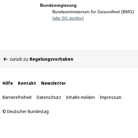
Bundesregierung
Bundesministerium für Gesundheit (BMG)
[alle SG dorthin]
Sie
zurück zu:
Regelungsvorhaben
befinden
sich
hier:
Interne
Hilfe
Kontakt
Newsletter
Links
Barrierefreiheit
Datenschutz
Inhalte melden
Impressum
© Deutscher Bundestag