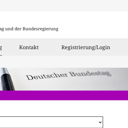
Direkt
zum
ag und der Bundesregierung
Inhalt
ausgewählt
g
Kontakt
Registrierung/Login