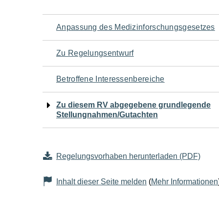
Navigation
Anpassung des Medizinforschungsgesetzes
für
Zu Regelungsentwurf
den
Betroffene Interessenbereiche
Seiteninhalt
Zu diesem RV abgegebene grundlegende
Stellungnahmen/Gutachten
Regelungsvorhaben herunterladen (PDF)
Inhalt dieser Seite melden
(
Mehr Informationen