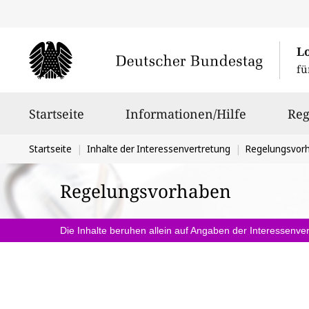
L
fü
Hauptnavigation
Startseite
Informationen/Hilfe
Reg
Sie
Startseite
Inhalte der Interessenvertretung
Regelungsvor
befinden
Regelungsvorhaben
sich
hier:
Die Inhalte beruhen allein auf Angaben der Interessenver