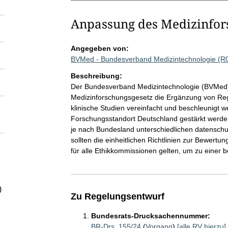
Anpassung des Medizinfor
Angegeben von:
BVMed - Bundesverband Medizintechnologie (R
Beschreibung:
Der Bundesverband Medizintechnologie (BVMed) 
Medizinforschungsgesetz die Ergänzung von Reg
klinische Studien vereinfacht und beschleunigt 
Forschungsstandort Deutschland gestärkt werden
je nach Bundesland unterschiedlichen datenschu
sollten die einheitlichen Richtlinien zur Bewert
für alle Ethikkommissionen gelten, um zu einer 
)
Zu Regelungsentwurf
Bundesrats-Drucksachennummer:
BR-Drs. 155/24
(
Vorgang
)
[alle RV hierzu]