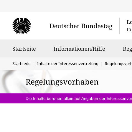
L
fü
Hauptnavigation
Startseite
Informationen/Hilfe
Reg
Sie
Startseite
Inhalte der Interessenvertretung
Regelungsvor
befinden
Regelungsvorhaben
sich
hier:
Die Inhalte beruhen allein auf Angaben der Interessenver