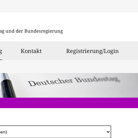
Direkt
zum
ag und der Bundesregierung
Inhalt
ausgewählt
g
Kontakt
Registrierung/Login