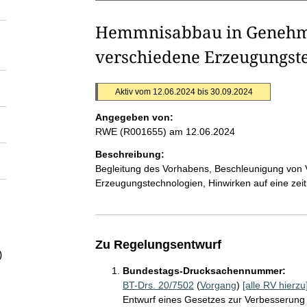
Hemmnisabbau in Genehmi
verschiedene Erzeugungst
Aktiv vom 12.06.2024 bis 30.09.2024
Angegeben von:
RWE (R001655)
am 12.06.2024
Beschreibung:
Begleitung des Vorhabens, Beschleunigung von
Erzeugungstechnologien, Hinwirken auf eine zei
Zu Regelungsentwurf
)
Bundestags-Drucksachennummer:
BT-Drs. 20/7502
(
Vorgang
)
[alle RV hierzu
Entwurf eines Gesetzes zur Verbesserung