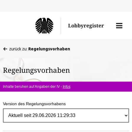
Direk
zum
Men
Lobbyregister
Inhal
öffne
Sie
zurück zu:
Regelungsvorhaben
befinden
sich
Regelungsvorhaben
hier:
Inhalte beruhen auf Angaben der IV -
Infos
Version des Regelungsvorhabens