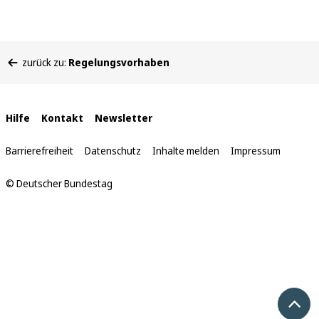
Sie
zurück zu:
Regelungsvorhaben
befinden
sich
hier:
Interne
Hilfe
Kontakt
Newsletter
Links
Barrierefreiheit
Datenschutz
Inhalte melden
Impressum
© Deutscher Bundestag
Nach