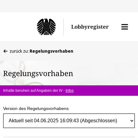
Direk
zum
Men
Lobbyregister
Inhal
öffne
Sie
zurück zu:
Regelungsvorhaben
befinden
sich
Regelungsvorhaben
hier:
Inhalte beruhen auf Angaben der IV -
Infos
Version des Regelungsvorhabens