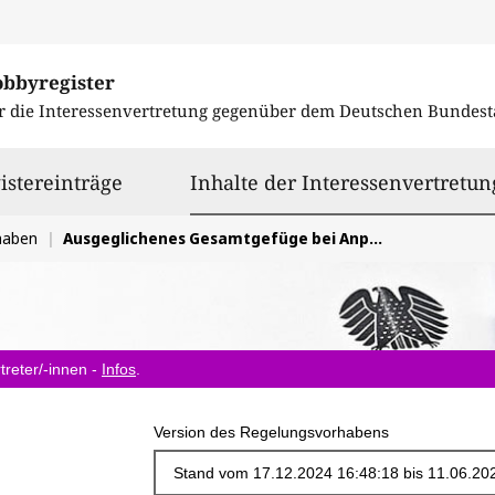
obbyregister
r die Interessenvertretung gegenüber dem
Deutschen Bundest
istereinträge
Inhalte der Interessenvertretun
haben
Ausgeglichenes Gesamtgefüge bei Anpassungen der Richtlinie 2013/11/EU (ADR-Richtlinie) erhalten
treter/-innen -
Infos
.
Version des Regelungsvorhabens