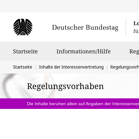
L
fü
Hauptnavigation
Startseite
Informationen/Hilfe
Reg
Sie
Startseite
Inhalte der Interessenvertretung
Regelungsvor
befinden
Regelungsvorhaben
sich
hier:
Die Inhalte beruhen allein auf Angaben der Interessenver