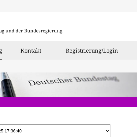
Direkt
zum
ag und der Bundesregierung
Inhalt
ausgewählt
g
Kontakt
Registrierung/Login