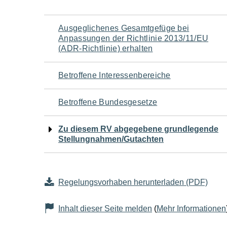
Navigation
Ausgeglichenes Gesamtgefüge bei
Anpassungen der Richtlinie 2013/11/EU
für
(ADR-Richtlinie) erhalten
den
Betroffene Interessenbereiche
Seiteninhalt
Betroffene Bundesgesetze
Zu diesem RV abgegebene grundlegende
Stellungnahmen/Gutachten
Regelungsvorhaben herunterladen (PDF)
Inhalt dieser Seite melden
(
Mehr Informationen