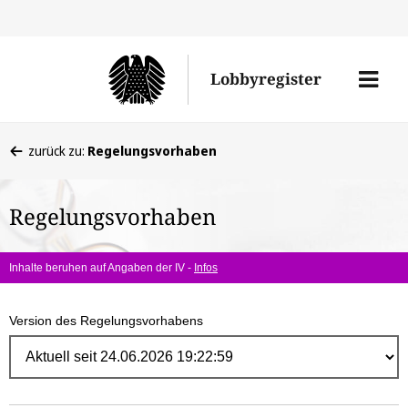
Direk
zum
Men
Lobbyregister
Inhal
öffne
Sie
zurück zu:
Regelungsvorhaben
befinden
sich
Regelungsvorhaben
hier:
Inhalte beruhen auf Angaben der IV -
Infos
Version des Regelungsvorhabens