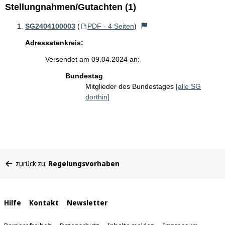
Stellungnahmen/Gutachten (1)
SG2404100003
(
PDF - 4 Seiten
)
Adressatenkreis:
Versendet am 09.04.2024 an:
Bundestag
Mitglieder des Bundestages
[alle SG
dorthin]
Sie
zurück zu:
Regelungsvorhaben
befinden
sich
hier:
Interne
Hilfe
Kontakt
Newsletter
Links