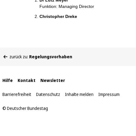
Dr Lutz Meyer
Funktion: Managing Director
Christopher Dreke
Sie
zurück zu:
Regelungsvorhaben
befinden
sich
hier:
Interne
Hilfe
Kontakt
Newsletter
Links
Barrierefreiheit
Datenschutz
Inhalte melden
Impressum
© Deutscher Bundestag