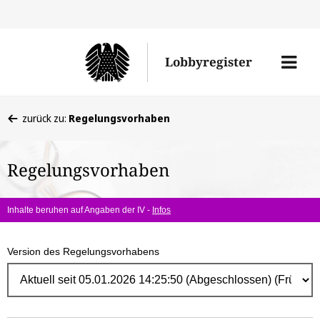
Direk
zum
Men
Lobbyregister
Inhal
öffne
Sie
zurück zu:
Regelungsvorhaben
befinden
sich
Regelungsvorhaben
hier:
Inhalte beruhen auf Angaben der IV -
Infos
Version des Regelungsvorhabens