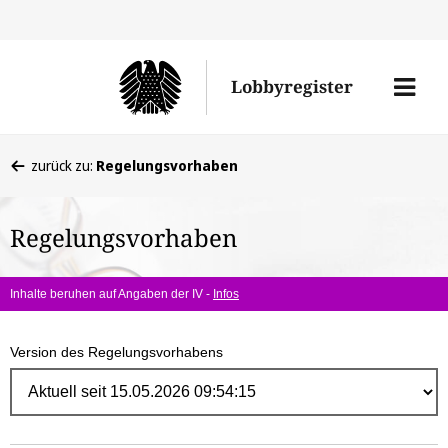
Direk
zum
Men
Lobbyregister
Inhal
öffne
Sie
zurück zu:
Regelungsvorhaben
befinden
sich
Regelungsvorhaben
hier:
Inhalte beruhen auf Angaben der IV -
Infos
Version des Regelungsvorhabens