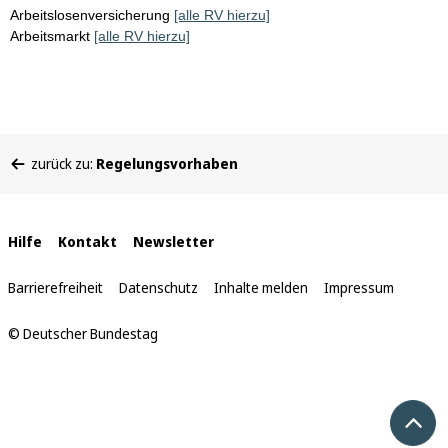
Arbeitslosenversicherung
[alle RV hierzu]
Arbeitsmarkt
[alle RV hierzu]
Sie
zurück zu:
Regelungsvorhaben
befinden
sich
hier:
Interne
Hilfe
Kontakt
Newsletter
Links
Barrierefreiheit
Datenschutz
Inhalte melden
Impressum
© Deutscher Bundestag
Nach