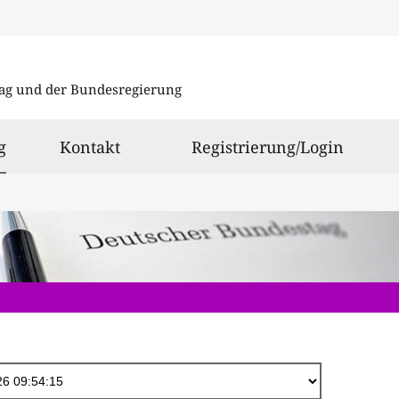
Direkt
zum
ag und der Bundesregierung
Inhalt
ausgewählt
g
Kontakt
Registrierung/Login