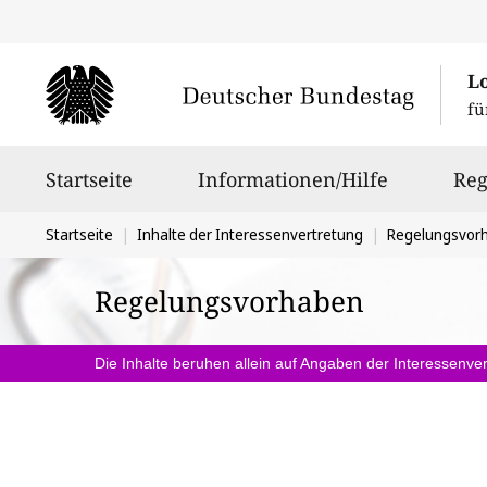
L
fü
Hauptnavigation
Startseite
Informationen/Hilfe
Reg
Sie
Startseite
Inhalte der Interessenvertretung
Regelungsvor
befinden
Regelungsvorhaben
sich
hier:
Die Inhalte beruhen allein auf Angaben der Interessenver