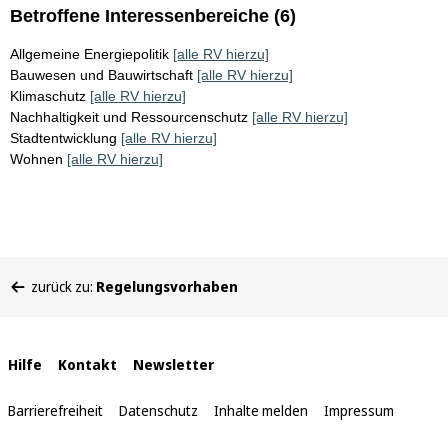
Betroffene Interessenbereiche (6)
Allgemeine Energiepolitik
[alle RV hierzu]
Bauwesen und Bauwirtschaft
[alle RV hierzu]
Klimaschutz
[alle RV hierzu]
Nachhaltigkeit und Ressourcenschutz
[alle RV hierzu]
Stadtentwicklung
[alle RV hierzu]
Wohnen
[alle RV hierzu]
Sie
zurück zu:
Regelungsvorhaben
befinden
sich
hier:
Interne
Hilfe
Kontakt
Newsletter
Links
Barrierefreiheit
Datenschutz
Inhalte melden
Impressum