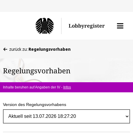
Direk
zum
Men
Lobbyregister
Inhal
öffne
Sie
zurück zu:
Regelungsvorhaben
befinden
sich
Regelungsvorhaben
hier:
Inhalte beruhen auf Angaben der IV -
Infos
Version des Regelungsvorhabens