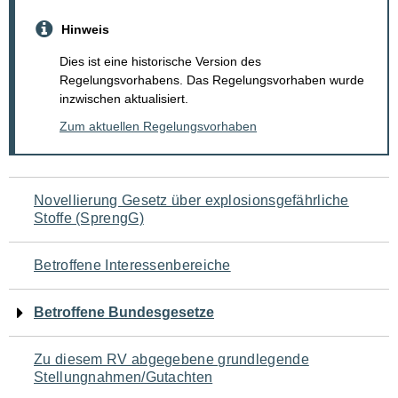
Hinweis
Dies ist eine historische Version des
Regelungsvorhabens. Das Regelungsvorhaben wurde
inzwischen aktualisiert.
Zum aktuellen Regelungsvorhaben
Navigation
Novellierung Gesetz über explosionsgefährliche
Stoffe (SprengG)
für
den
Betroffene Interessenbereiche
Seiteninhalt
Betroffene Bundesgesetze
Zu diesem RV abgegebene grundlegende
Stellungnahmen/Gutachten