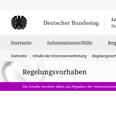
L
fü
Hauptnavigation
Startseite
Informationen/Hilfe
Reg
Sie
Startseite
Inhalte der Interessenvertretung
Regelungsvor
befinden
Regelungsvorhaben
sich
hier:
Die Inhalte beruhen allein auf Angaben der Interessenver