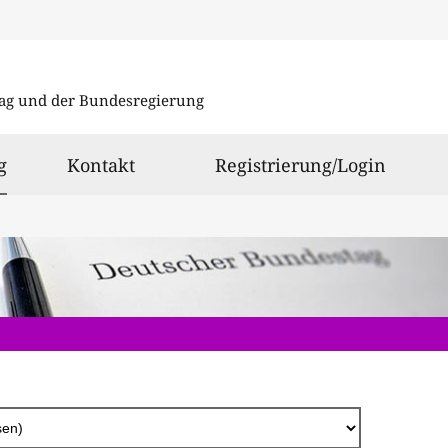
Direkt
zum
ag und der Bundesregierung
Inhalt
ausgewählt
g
Kontakt
Registrierung/Login