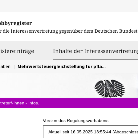
obbyregister
r die Interessenvertretung gegenüber dem
Deutschen Bundest
istereinträge
Inhalte der Interessenvertretun
haben
Mehrwertsteuergleichstellung für pflanzliche Milch- Fleisch und Fischalternativen
treter/-innen -
Infos
.
Version des Regelungsvorhabens