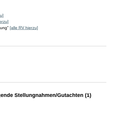
u]
erzu]
rung"
[alle RV hierzu]
ende Stellungnahmen/Gutachten (1)