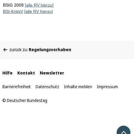
BSIG 2009
[alle RV hierzu]
BSI-KritisV
[alle RV hierzu]
Sie
zurück zu:
Regelungsvorhaben
befinden
sich
hier:
Interne
Hilfe
Kontakt
Newsletter
Links
Barrierefreiheit
Datenschutz
Inhalte melden
Impressum
© Deutscher Bundestag
Nach