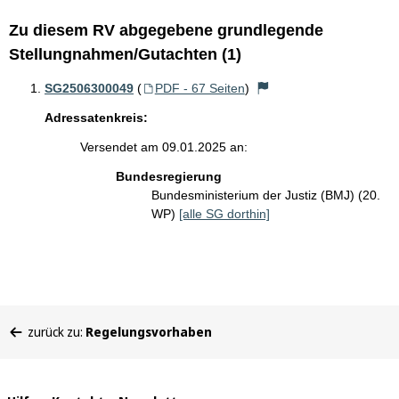
Zu diesem RV abgegebene grundlegende
Stellungnahmen/Gutachten (1)
SG2506300049
(
PDF - 67 Seiten
)
Adressatenkreis:
Versendet am 09.01.2025 an:
Bundesregierung
Bundesministerium der Justiz (BMJ) (20.
WP)
[alle SG dorthin]
Sie
zurück zu:
Regelungsvorhaben
befinden
sich
hier: