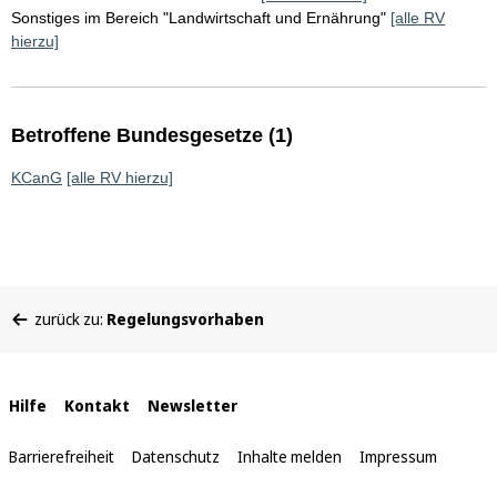
Sonstiges im Bereich "Landwirtschaft und Ernährung"
[alle RV
hierzu]
Betroffene Bundesgesetze (1)
KCanG
[alle RV hierzu]
Sie
zurück zu:
Regelungsvorhaben
befinden
sich
hier:
Interne
Hilfe
Kontakt
Newsletter
Links
Barrierefreiheit
Datenschutz
Inhalte melden
Impressum