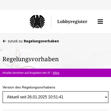
Direk
zum
Men
Lobbyregister
Inhal
öffne
Sie
zurück zu:
Regelungsvorhaben
befinden
sich
Regelungsvorhaben
hier:
Inhalte beruhen auf Angaben der IV -
Infos
Version des Regelungsvorhabens