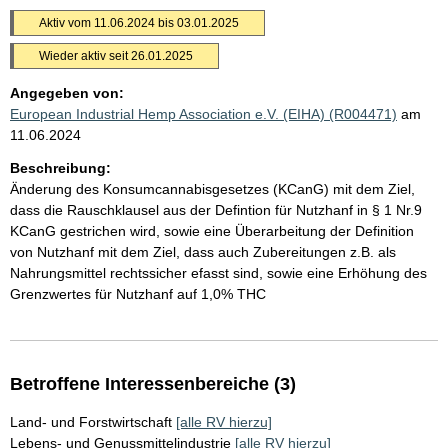
Aktiv vom 11.06.2024 bis 03.01.2025
Wieder aktiv seit
26.01.2025
Angegeben von:
European Industrial Hemp Association e.V. (EIHA) (R004471)
am
11.06.2024
Beschreibung:
Änderung des Konsumcannabisgesetzes (KCanG) mit dem Ziel,
dass die Rauschklausel aus der Defintion für Nutzhanf in § 1 Nr.9
KCanG gestrichen wird, sowie eine Überarbeitung der Definition
von Nutzhanf mit dem Ziel, dass auch Zubereitungen z.B. als
Nahrungsmittel rechtssicher efasst sind, sowie eine Erhöhung des
Grenzwertes für Nutzhanf auf 1,0% THC
Betroffene Interessenbereiche (3)
Land- und Forstwirtschaft
[alle RV hierzu]
Lebens- und Genussmittelindustrie
[alle RV hierzu]