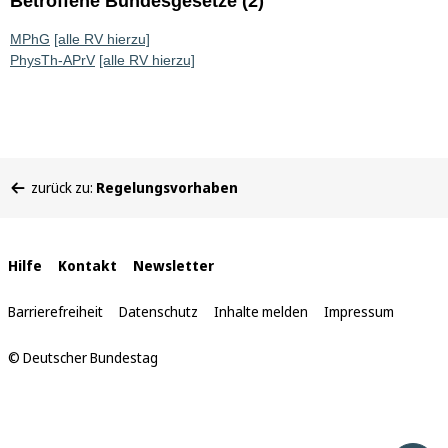
Betroffene Bundesgesetze (2)
MPhG
[alle RV hierzu]
PhysTh-APrV
[alle RV hierzu]
Sie
zurück zu:
Regelungsvorhaben
befinden
sich
hier:
Interne
Hilfe
Kontakt
Newsletter
Links
Barrierefreiheit
Datenschutz
Inhalte melden
Impressum
© Deutscher Bundestag