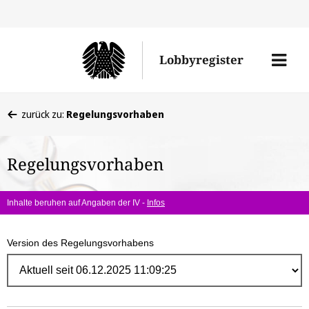
Direk
zum
Men
Lobbyregister
Inhal
öffne
Sie
zurück zu:
Regelungsvorhaben
befinden
sich
Regelungsvorhaben
hier:
Inhalte beruhen auf Angaben der IV -
Infos
Version des Regelungsvorhabens