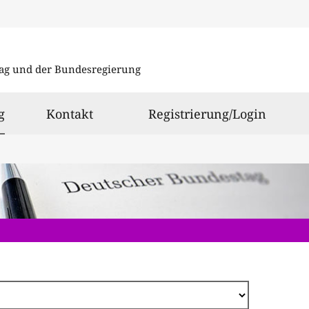
Direkt
zum
ag und der Bundesregierung
Inhalt
ausgewählt
g
Kontakt
Registrierung/Login