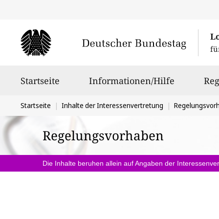
L
fü
Hauptnavigation
Startseite
Informationen/Hilfe
Reg
Sie
Startseite
Inhalte der Interessenvertretung
Regelungsvor
befinden
Regelungsvorhaben
sich
hier:
Die Inhalte beruhen allein auf Angaben der Interessenver