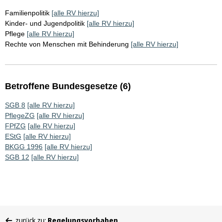
Familienpolitik
[alle RV hierzu]
Kinder- und Jugendpolitik
[alle RV hierzu]
Pflege
[alle RV hierzu]
Rechte von Menschen mit Behinderung
[alle RV hierzu]
Betroffene Bundesgesetze (6)
SGB 8
[alle RV hierzu]
PflegeZG
[alle RV hierzu]
FPfZG
[alle RV hierzu]
EStG
[alle RV hierzu]
BKGG 1996
[alle RV hierzu]
SGB 12
[alle RV hierzu]
Sie
zurück zu:
Regelungsvorhaben