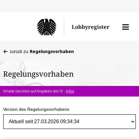
Direk
zum
Men
Lobbyregister
Inhal
öffne
Sie
zurück zu:
Regelungsvorhaben
befinden
sich
Regelungsvorhaben
hier:
Inhalte beruhen auf Angaben der IV -
Infos
Version des Regelungsvorhabens