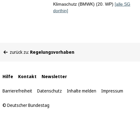
Klimaschutz (BMWK) (20. WP)
[alle SG
dorthin]
Sie
zurück zu:
Regelungsvorhaben
befinden
sich
hier:
Interne
Hilfe
Kontakt
Newsletter
Links
Barrierefreiheit
Datenschutz
Inhalte melden
Impressum
© Deutscher Bundestag