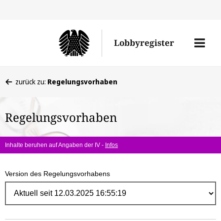
Direk
zum
Men
Lobbyregister
Inhal
öffne
Sie
zurück zu:
Regelungsvorhaben
befinden
sich
Regelungsvorhaben
hier:
Inhalte beruhen auf Angaben der IV -
Infos
Version des Regelungsvorhabens