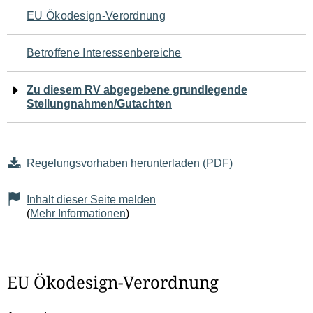
Navigation
EU Ökodesign-Verordnung
für
Betroffene Interessenbereiche
den
Zu diesem RV abgegebene grundlegende
Seiteninhalt
Stellungnahmen/Gutachten
Regelungsvorhaben herunterladen (PDF)
Inhalt dieser Seite melden
(
Mehr Informationen
)
EU Ökodesign-Verordnung