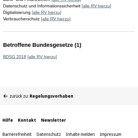
Datenschutz und Informationssicherheit
[alle RV hierzu]
Digitalisierung
[alle RV hierzu]
Verbraucherschutz
[alle RV hierzu]
Betroffene Bundesgesetze (1)
BDSG 2018
[alle RV hierzu]
Sie
zurück zu:
Regelungsvorhaben
befinden
sich
hier:
Interne
Hilfe
Kontakt
Newsletter
Links
Barrierefreiheit
Datenschutz
Inhalte melden
Impressum