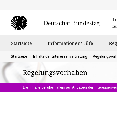
L
fü
Hauptnavigation
Startseite
Informationen/Hilfe
Reg
Sie
Startseite
Inhalte der Interessenvertretung
Regelungsvor
befinden
Regelungsvorhaben
sich
hier:
Die Inhalte beruhen allein auf Angaben der Interessenver