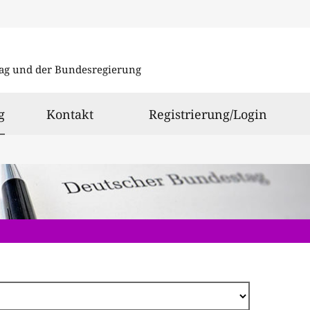
Direkt
zum
ag und der Bundesregierung
Inhalt
ausgewählt
g
Kontakt
Registrierung/Login