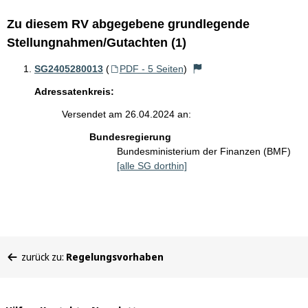
Zu diesem RV abgegebene grundlegende
Stellungnahmen/Gutachten (1)
SG2405280013
(
PDF - 5 Seiten
)
Adressatenkreis:
Versendet am 26.04.2024 an:
Bundesregierung
Bundesministerium der Finanzen (BMF)
[alle SG dorthin]
Sie
zurück zu:
Regelungsvorhaben
befinden
sich
hier: