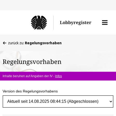
Direk
zum
Men
Lobbyregister
Inhal
öffne
Sie
zurück zu:
Regelungsvorhaben
befinden
sich
Regelungsvorhaben
hier:
Inhalte beruhen auf Angaben der IV -
Infos
Version des Regelungsvorhabens