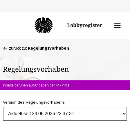
Direk
zum
Men
Lobbyregister
Inhal
öffne
Sie
zurück zu:
Regelungsvorhaben
befinden
sich
Regelungsvorhaben
hier:
Inhalte beruhen auf Angaben der IV -
Infos
Version des Regelungsvorhabens