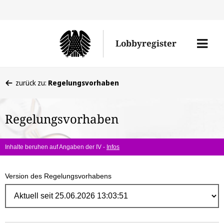
Direk
zum
Men
Lobbyregister
Inhal
öffne
Sie
zurück zu:
Regelungsvorhaben
befinden
sich
Regelungsvorhaben
hier:
Inhalte beruhen auf Angaben der IV -
Infos
Version des Regelungsvorhabens