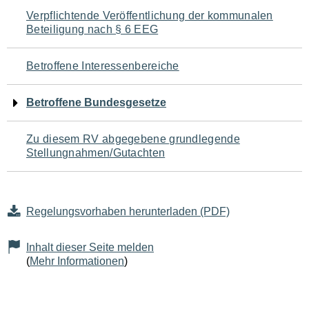
Navigation
Verpflichtende Veröffentlichung der kommunalen
Beteiligung nach § 6 EEG
für
den
Betroffene Interessenbereiche
Seiteninhalt
Betroffene Bundesgesetze
Zu diesem RV abgegebene grundlegende
Stellungnahmen/Gutachten
Regelungsvorhaben herunterladen (PDF)
Inhalt dieser Seite melden
(
Mehr Informationen
)