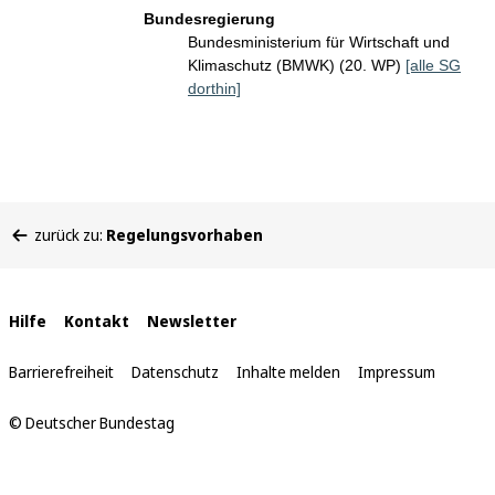
Bundesregierung
Bundesministerium für Wirtschaft und
Klimaschutz (BMWK) (20. WP)
[alle SG
dorthin]
Sie
zurück zu:
Regelungsvorhaben
befinden
sich
hier:
Interne
Hilfe
Kontakt
Newsletter
Links
Barrierefreiheit
Datenschutz
Inhalte melden
Impressum
© Deutscher Bundestag