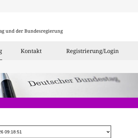
Direkt
zum
ag und der Bundesregierung
Inhalt
ausgewählt
g
Kontakt
Registrierung/Login