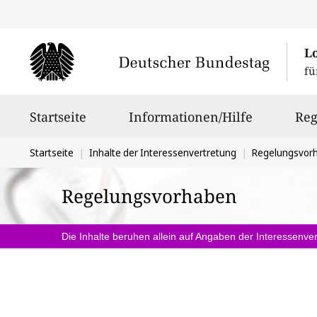
L
fü
Hauptnavigation
Startseite
Informationen/Hilfe
Reg
Sie
Startseite
Inhalte der Interessenvertretung
Regelungsvor
befinden
Regelungsvorhaben
sich
hier:
Die Inhalte beruhen allein auf Angaben der Interessenver