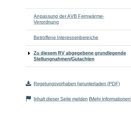
Navigation
Anpassung der AVB Fernwärme-
Verordnung
für
Betroffene Interessenbereiche
den
Zu diesem RV abgegebene grundlegende
Seiteninhalt
Stellungnahmen/Gutachten
Regelungsvorhaben herunterladen (PDF)
Inhalt dieser Seite melden
(
Mehr Informationen