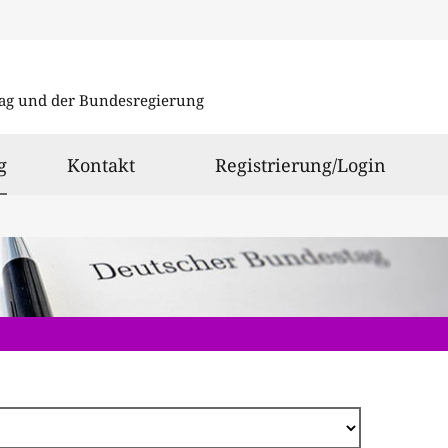
Direkt
zum
ag und der Bundesregierung
Inhalt
ausgewählt
g
Kontakt
Registrierung/Login