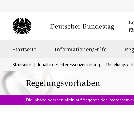
L
fü
Hauptnavigation
Startseite
Informationen/Hilfe
Reg
Sie
Startseite
Inhalte der Interessenvertretung
Regelungsvor
befinden
Regelungsvorhaben
sich
hier:
Die Inhalte beruhen allein auf Angaben der Interessenver