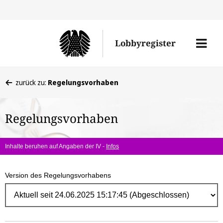
Direk
zum
Men
Lobbyregister
Inhal
öffne
Sie
zurück zu:
Regelungsvorhaben
befinden
sich
Regelungsvorhaben
hier:
Inhalte beruhen auf Angaben der IV -
Infos
Version des Regelungsvorhabens