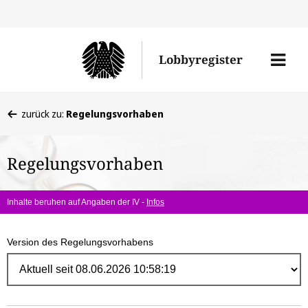
Direk
zum
Men
Lobbyregister
Inhal
öffne
Sie
zurück zu:
Regelungsvorhaben
befinden
sich
Regelungsvorhaben
hier:
Inhalte beruhen auf Angaben der IV -
Infos
Version des Regelungsvorhabens