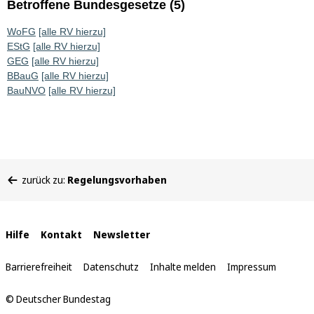
Betroffene Bundesgesetze (5)
WoFG
[alle RV hierzu]
EStG
[alle RV hierzu]
GEG
[alle RV hierzu]
BBauG
[alle RV hierzu]
BauNVO
[alle RV hierzu]
Sie
zurück zu:
Regelungsvorhaben
befinden
sich
hier:
Interne
Hilfe
Kontakt
Newsletter
Links
Barrierefreiheit
Datenschutz
Inhalte melden
Impressum
© Deutscher Bundestag