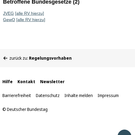
Betroffene Bundesgesetze (2)
JVEG
[alle RV hierzu]
GewO
[alle RV hierzu]
Sie
zurück zu:
Regelungsvorhaben
befinden
sich
hier:
Interne
Hilfe
Kontakt
Newsletter
Links
Barrierefreiheit
Datenschutz
Inhalte melden
Impressum
© Deutscher Bundestag