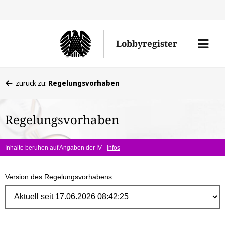
Direk
zum
Men
Lobbyregister
Inhal
öffne
Sie
zurück zu:
Regelungsvorhaben
befinden
sich
Regelungsvorhaben
hier:
Inhalte beruhen auf Angaben der IV -
Infos
Version des Regelungsvorhabens